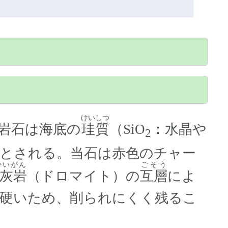
けいしつ
岩石は海底の
珪質
（SiO
：水晶や
2
とされる。当石は赤色のチャー
かいがん
ごそう
灰岩
（ドロマイト）の
互層
によ
硬いため、削られにくく残るこ