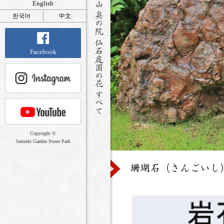
English
한국어
中文
Facebook
Copyright ©
Senseki Garden Stone Park
珊瑚石（さんごいし