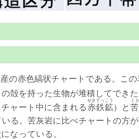
産の赤色縞状チャートである。この
）の殻を持った生物が堆積してできた
せきてっこう
く
はチャート中に含まれる
赤鉄鉱
）と
苦
ている。苦灰岩に比べチャートの方が
状になっている。