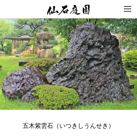
五木紫雲石（いつきしうんせき）