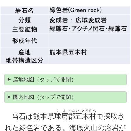
産地地図
（タップで開閉）
園内地図
（タップで開閉）
くま
ぐん
いつき
むら
当石は熊本県
球磨
郡
五木
村
で採取さ
れた緑色岩である。海底火山の溶岩が