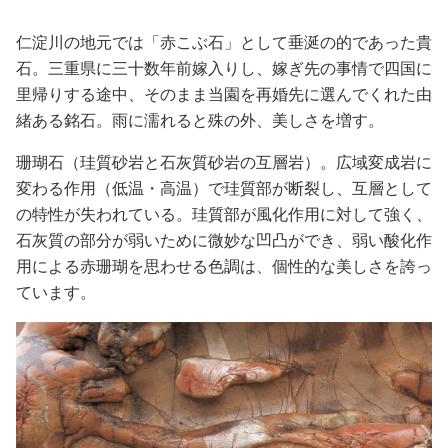
仁淀川の地元では「赤こぶ石」として垂涎の的であった貴
石。三重県に三十数年前嫁入りし、嫁ぎ先の事情で四国に
里帰りする途中、そのまま当園を再婚先に選んでくれた由
緒ある銘石。雨に濡れると殊の外、美しさを増す。
珊瑚石（珪質砂岩と石灰質砂岩の互層岩）。広域変成岩に
変わる作用（低温・高温）で珪質部が断裂し、互層として
の特性が失われている。珪質部が風化作用に対して強く、
石灰質の部分が弱いために微妙な凹凸ができ、弱い酸化作
用による赤珊瑚を思わせる色調は、個性的な美しさを誇っ
ています。