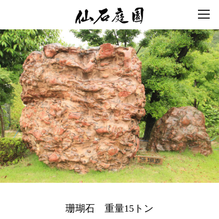
珊瑚石 重量15トン