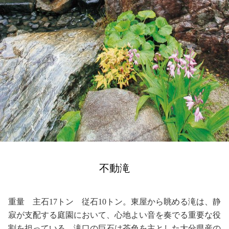
不動滝
重量 主石17トン 従石10トン。
東屋から眺める滝は、静
寂が支配する庭園において、心地よい音を奏でる重要な役
割を担っている。滝口の巨石は茶色を主とした大分県産の