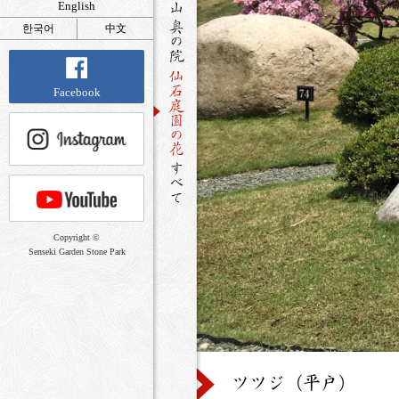
English
한국어
中文
Facebook
Copyright ©
Senseki Garden Stone Park
ツツジ（平戸）